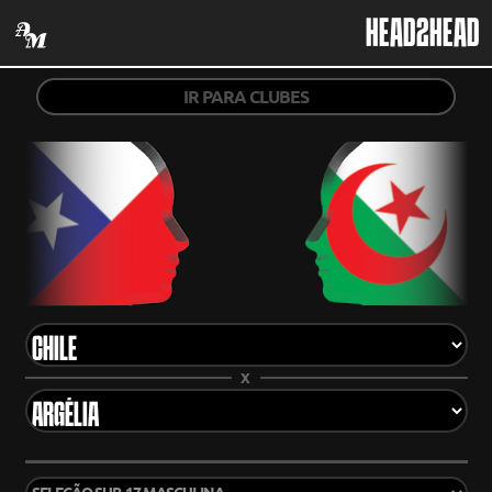
HEAD2HEAD
IR PARA CLUBES
X