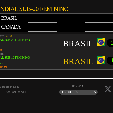
NDIAL SUB-20 FEMININO
BRASIL
CANADÁ
2024
22:00
L SUB-20 FEMININO
BRASIL
 B
Á
002
L SUB-19 FEMININO
BRASIL
INAL
NTON
IDIOMA:
 POR DATA
|
SOBRE O SITE