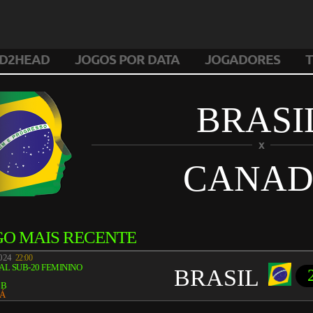
D2HEAD
JOGOS POR DATA
JOGADORES
T
BRASI
X
CANA
GO MAIS RECENTE
2024
22:00
L SUB-20 FEMININO
BRASIL
 B
Á