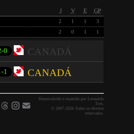
J
V
E
GP
2
1
1
3
2
0
1
1
CANADÁ
2-0
CANADÁ
1-1
Desenvolvido e mantido por Leonardo
Tres.
© 2007-2026 Todos os direitos
reservados.