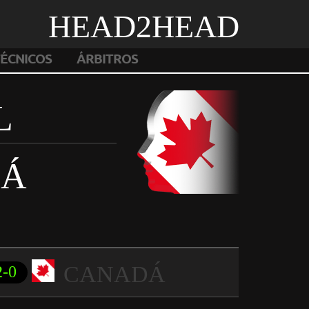
HEAD2HEAD
ÉCNICOS
ÁRBITROS
L
DÁ
CANADÁ
2-0