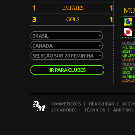
1
1
EMPATES
MU
3
1
GOLS
06/09/
MUNDIA
2024
GRUPO
BOGOT
29/08/2
MUNDIA
IR PARA CLUBES
2002
SEMIF
EDMO
COMPETIÇÕES
|
HEAD2HEAD
|
JOGOS
JOGADORES
|
TÉCNICOS
|
ÁRBITROS