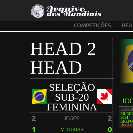
COMPETIÇÕES
HEA
HEAD 2
HEAD
SELEÇÃO
SUB-20
JO
FEMININA
06/09/
MUNDIA
2
2
JOGOS
2024
GRUPO
BOGOT
1
0
VITÓRIAS