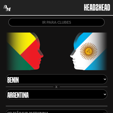
HEAD2HEAD
IR PARA CLUBES
X