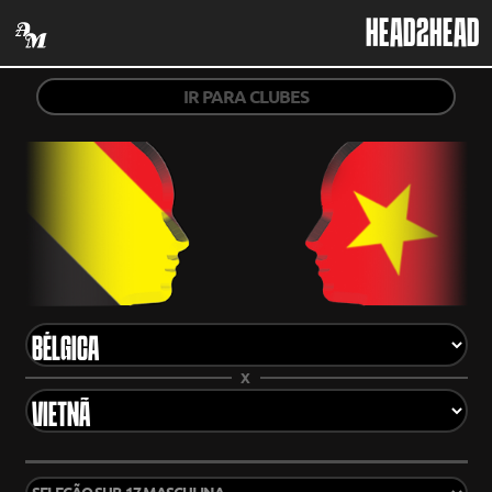
HEAD2HEAD
IR PARA CLUBES
X