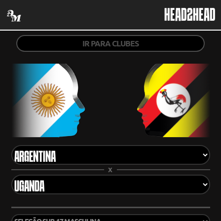
HEAD2HEAD
IR PARA CLUBES
X