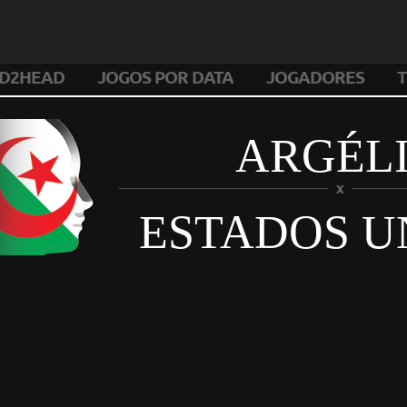
D2HEAD
JOGOS POR DATA
JOGADORES
T
ARGÉL
X
ESTADOS U