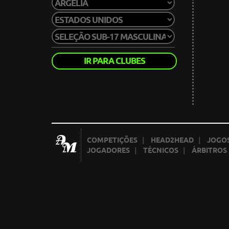
IR PARA CLUBES
COMPETIÇÕES
|
HEAD2HEAD
|
JOGOS
JOGADORES
|
TÉCNICOS
|
ÁRBITROS