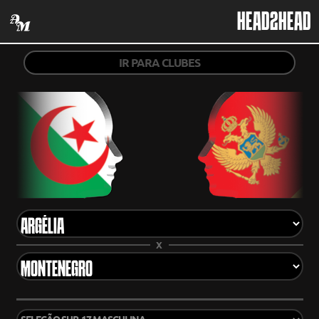
HEAD2HEAD
IR PARA CLUBES
X