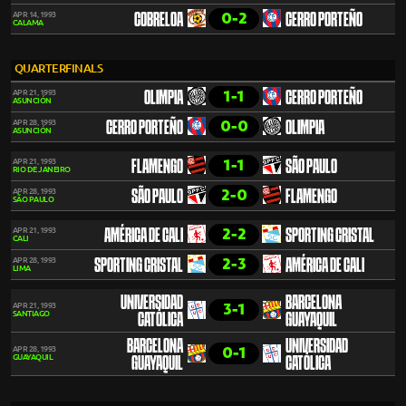
0-2
APR 14, 1993
COBRELOA
CERRO PORTEÑO
CALAMA
QUARTERFINALS
1-1
APR 21, 1993
OLIMPIA
CERRO PORTEÑO
ASUNCIÓN
0-0
APR 28, 1993
CERRO PORTEÑO
OLIMPIA
ASUNCIÓN
1-1
APR 21, 1993
FLAMENGO
SÃO PAULO
RIO DE JANEIRO
2-0
APR 28, 1993
SÃO PAULO
FLAMENGO
SÃO PAULO
2-2
APR 21, 1993
AMÉRICA DE CALI
SPORTING CRISTAL
CALI
2-3
APR 28, 1993
SPORTING CRISTAL
AMÉRICA DE CALI
LIMA
UNIVERSIDAD
BARCELONA
3-1
APR 21, 1993
SANTIAGO
CATÓLICA
GUAYAQUIL
BARCELONA
UNIVERSIDAD
0-1
APR 28, 1993
GUAYAQUIL
GUAYAQUIL
CATÓLICA