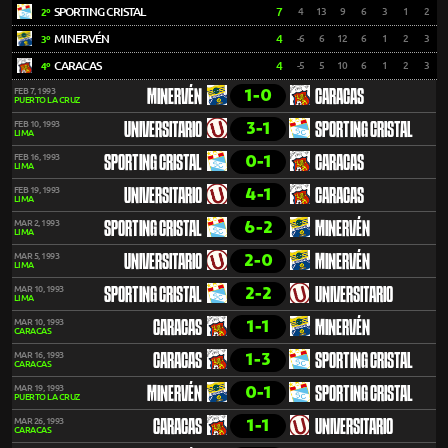
SPORTING CRISTAL
7
4
13
9
6
3
1
2
2º
MINERVÉN
4
-6
6
12
6
1
2
3
3º
CARACAS
4
-5
5
10
6
1
2
3
4º
1-0
FEB 7, 1993
MINERVÉN
CARACAS
PUERTO LA CRUZ
3-1
FEB 10, 1993
UNIVERSITARIO
SPORTING CRISTAL
LIMA
0-1
FEB 16, 1993
SPORTING CRISTAL
CARACAS
LIMA
4-1
FEB 19, 1993
UNIVERSITARIO
CARACAS
LIMA
6-2
MAR 2, 1993
SPORTING CRISTAL
MINERVÉN
LIMA
2-0
MAR 5, 1993
UNIVERSITARIO
MINERVÉN
LIMA
2-2
MAR 10, 1993
SPORTING CRISTAL
UNIVERSITARIO
LIMA
1-1
MAR 10, 1993
CARACAS
MINERVÉN
CARACAS
1-3
MAR 16, 1993
CARACAS
SPORTING CRISTAL
CARACAS
0-1
MAR 19, 1993
MINERVÉN
SPORTING CRISTAL
PUERTO LA CRUZ
1-1
MAR 26, 1993
CARACAS
UNIVERSITARIO
CARACAS