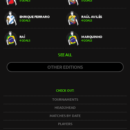
5 GOALS
5 GOALS
ENRIQUE FERRARO
RAÚL AVILÉS
5 GOALS
4 GOALS
RAÍ
MARQUINHO
4 GOALS
4 GOALS
SEE ALL
OTHER EDITIONS
CHECK OUT:
TOURNAMENTS
HEAD2HEAD
MATCHES BY DATE
PLAYERS