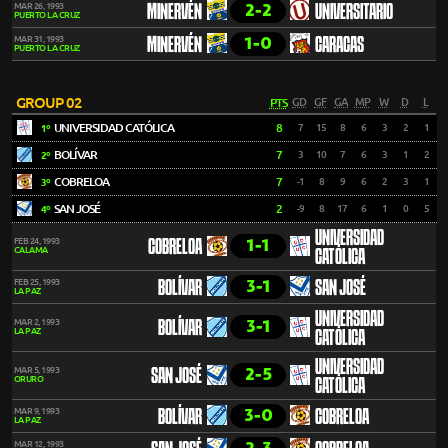
2-2
MAR 26, 1993
MINERVÉN
UNIVERSITARIO
PUERTO LA CRUZ
1-0
MAR 31, 1993
MINERVÉN
CARACAS
PUERTO LA CRUZ
GROUP 02
PTS
GD
GF
GA
MP
W
D
L
UNIVERSIDAD CATÓLICA
8
7
15
8
6
3
2
1
1º
BOLÍVAR
7
3
10
7
6
3
1
2
2º
COBRELOA
7
-1
8
9
6
2
3
1
3º
SAN JOSÉ
2
-9
8
17
6
1
0
5
4º
UNIVERSIDAD
1-1
FEB 24, 1993
COBRELOA
CALAMA
CATÓLICA
3-1
FEB 25, 1993
BOLÍVAR
SAN JOSÉ
LA PAZ
UNIVERSIDAD
3-1
MAR 2, 1993
BOLÍVAR
LA PAZ
CATÓLICA
UNIVERSIDAD
2-5
MAR 5, 1993
SAN JOSÉ
ORURO
CATÓLICA
3-0
MAR 9, 1993
BOLÍVAR
COBRELOA
LA PAZ
MAR 12, 1993