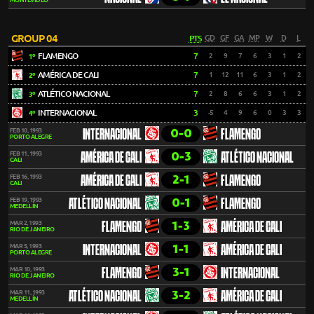
MONTEVIDEO
GROUP 04
PTS
GD
GF
GA
MP
W
D
L
FLAMENGO
7
2
9
7
6
3
1
2
1º
AMÉRICA DE CALI
7
1
12
11
6
3
1
2
2º
ATLÉTICO NACIONAL
7
2
8
6
6
3
1
2
3º
INTERNACIONAL
3
-5
4
9
6
0
3
3
4º
0-0
FEB 10, 1993
INTERNACIONAL
FLAMENGO
PORTO ALEGRE
0-3
FEB 11, 1993
AMÉRICA DE CALI
ATLÉTICO NACIONAL
CALI
2-1
FEB 16, 1993
AMÉRICA DE CALI
FLAMENGO
CALI
0-1
FEB 19, 1993
ATLÉTICO NACIONAL
FLAMENGO
MEDELLÍN
1-3
MAR 2, 1993
FLAMENGO
AMÉRICA DE CALI
RIO DE JANEIRO
1-1
MAR 5, 1993
INTERNACIONAL
AMÉRICA DE CALI
PORTO ALEGRE
3-1
MAR 10, 1993
FLAMENGO
INTERNACIONAL
RIO DE JANEIRO
3-2
MAR 11, 1993
ATLÉTICO NACIONAL
AMÉRICA DE CALI
MEDELLÍN