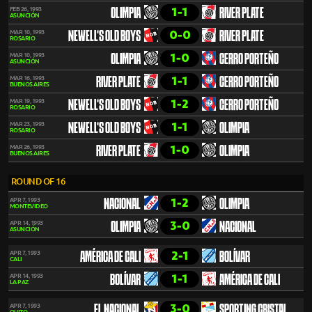
1-1
FEB 26, 1993
OLIMPIA
RIVER PLATE
ASUNCIÓN
0-0
MAR 10, 1993
NEWELL'S OLD BOYS
RIVER PLATE
ROSARIO
1-0
MAR 10, 1993
OLIMPIA
CERRO PORTEÑO
ASUNCIÓN
1-1
MAR 16, 1993
RIVER PLATE
CERRO PORTEÑO
BUENOS AIRES
1-2
MAR 19, 1993
NEWELL'S OLD BOYS
CERRO PORTEÑO
ROSARIO
1-1
MAR 23, 1993
NEWELL'S OLD BOYS
OLIMPIA
ROSARIO
1-0
MAR 26, 1993
RIVER PLATE
OLIMPIA
BUENOS AIRES
ROUND OF 16
1-2
APR 7, 1993
NACIONAL
OLIMPIA
MONTEVIDEO
3-0
APR 14, 1993
OLIMPIA
NACIONAL
ASUNCIÓN
2-1
APR 7, 1993
AMÉRICA DE CALI
BOLÍVAR
CALI
1-1
APR 14, 1993
BOLÍVAR
AMÉRICA DE CALI
LA PAZ
3-0
APR 7, 1993
EL NACIONAL
SPORTING CRISTAL