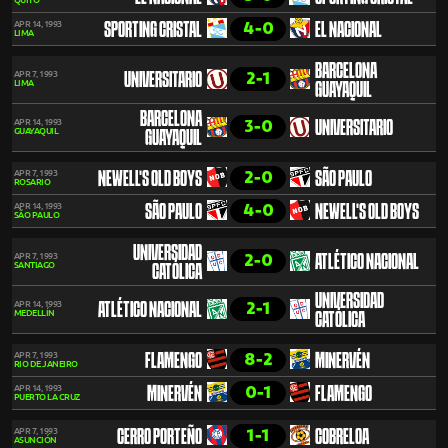
QUITO
4-0
APR 14, 1993
SPORTING CRISTAL
EL NACIONAL
LIMA
BARCELONA
2-1
APR 7, 1993
UNIVERSITARIO
LIMA
GUAYAQUIL
BARCELONA
3-0
APR 14, 1993
UNIVERSITARIO
GUAYAQUIL
GUAYAQUIL
2-0
APR 7, 1993
NEWELL'S OLD BOYS
SÃO PAULO
ROSARIO
4-0
APR 14, 1993
SÃO PAULO
NEWELL'S OLD BOYS
SÃO PAULO
UNIVERSIDAD
2-0
APR 7, 1993
ATLÉTICO NACIONAL
SANTIAGO
CATÓLICA
UNIVERSIDAD
2-1
APR 14, 1993
ATLÉTICO NACIONAL
MEDELLÍN
CATÓLICA
8-2
APR 7, 1993
FLAMENGO
MINERVÉN
RIO DE JANEIRO
0-1
APR 14, 1993
MINERVÉN
FLAMENGO
PUERTO LA CRUZ
1-1
APR 7, 1993
CERRO PORTEÑO
COBRELOA
ASUNCIÓN