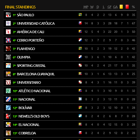
FINAL STANDINGS
MP
W
D
L
GF
GA
%
SÃO PAULO
8
4
2
2
13
6
9
0
35
1º
UNIVERSIDAD CATÓLICA
14
8
3
3
28
18
7
1
67
2º
AMÉRICA DE CALI
12
5
4
3
22
20
1
3
50
3º
CERRO PORTEÑO
12
3
7
2
9
7
0
3
46
4º
FLAMENGO
10
5
2
3
19
12
2
0
42
5º
OLIMPIA
10
3
6
1
10
6
0
1
42
6º
SPORTING CRISTAL
10
4
2
4
21
17
0
1
35
7º
BARCELONA GUAYAQUIL
10
3
1
6
13
13
3
4
25
8º
UNIVERSITARIO
8
4
3
1
16
11
0
3
39
9º
ATLÉTICO NACIONAL
8
4
1
3
10
9
0
1
32
10º
NACIONAL
8
3
2
3
13
11
0
0
28
11º
BOLÍVAR
8
3
2
3
12
10
0
1
28
12º
NEWELL'S OLD BOYS
8
2
4
2
6
8
7
0
28
13º
EL NACIONAL
8
4
0
4
12
15
0
3
28
14º
COBRELOA
8
2
4
2
9
12
0
2
28
15º