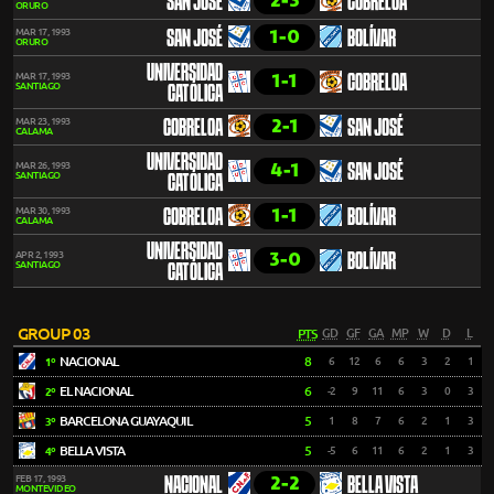
2-3
SAN JOSÉ
COBRELOA
ORURO
1-0
MAR 17, 1993
SAN JOSÉ
BOLÍVAR
ORURO
UNIVERSIDAD
1-1
MAR 17, 1993
COBRELOA
SANTIAGO
CATÓLICA
2-1
MAR 23, 1993
COBRELOA
SAN JOSÉ
CALAMA
UNIVERSIDAD
4-1
MAR 26, 1993
SAN JOSÉ
SANTIAGO
CATÓLICA
1-1
MAR 30, 1993
COBRELOA
BOLÍVAR
CALAMA
UNIVERSIDAD
3-0
APR 2, 1993
BOLÍVAR
SANTIAGO
CATÓLICA
GROUP 03
PTS
GD
GF
GA
MP
W
D
L
NACIONAL
8
6
12
6
6
3
2
1
1º
EL NACIONAL
6
-2
9
11
6
3
0
3
2º
BARCELONA GUAYAQUIL
5
1
8
7
6
2
1
3
3º
BELLA VISTA
5
-5
6
11
6
2
1
3
4º
2-2
FEB 17, 1993
NACIONAL
BELLA VISTA
MONTEVIDEO