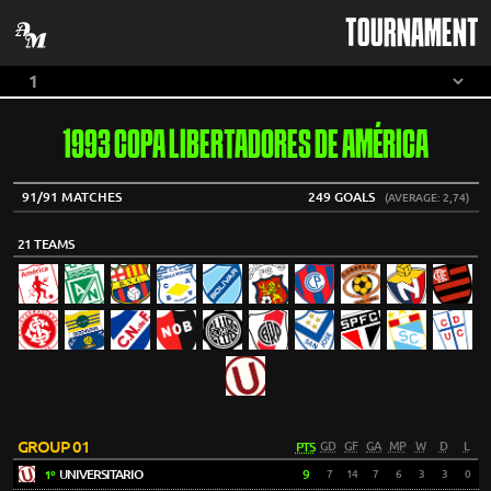
TOURNAMENT
1993 COPA LIBERTADORES DE AMÉRICA
91/91 MATCHES
249 GOALS
(AVERAGE: 2,74)
21 TEAMS
GROUP 01
PTS
GD
GF
GA
MP
W
D
L
UNIVERSITARIO
9
7
14
7
6
3
3
0
1º