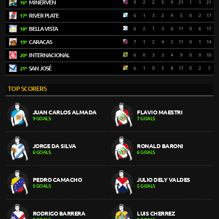
MINERVÉN
9
2
2
5
9
21
1
1
21
16º
RIVER PLATE
6
1
3
2
4
5
0
2
17
17º
BELLA VISTA
6
2
1
3
6
11
0
6
17
18º
CARACAS
7
1
2
4
5
11
0
1
14
19º
INTERNACIONAL
6
0
3
3
4
9
0
0
10
20º
SAN JOSÉ
6
1
0
5
8
17
0
2
7
21º
TOP SCORERS
JUAN CARLOS ALMADA
FLAVIO MAESTRI
9 GOALS
7 GOALS
JORGE DA SILVA
RONALD BARONI
6 GOALS
6 GOALS
PEDRO CAMACHO
JULIO DELY VALDES
5 GOALS
5 GOALS
RODRIGO BARRERA
LUIS CHERREZ