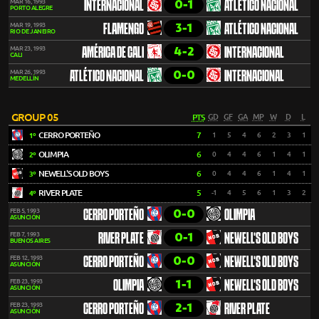
0-1
MAR 16, 1993
INTERNACIONAL
ATLÉTICO NACIONAL
PORTO ALEGRE
3-1
MAR 19, 1993
FLAMENGO
ATLÉTICO NACIONAL
RIO DE JANEIRO
4-2
MAR 23, 1993
AMÉRICA DE CALI
INTERNACIONAL
CALI
0-0
MAR 26, 1993
ATLÉTICO NACIONAL
INTERNACIONAL
MEDELLÍN
GROUP 05
PTS
GD
GF
GA
MP
W
D
L
CERRO PORTEÑO
7
1
5
4
6
2
3
1
1º
OLIMPIA
6
0
4
4
6
1
4
1
2º
NEWELL'S OLD BOYS
6
0
4
4
6
1
4
1
3º
RIVER PLATE
5
-1
4
5
6
1
3
2
4º
0-0
FEB 5, 1993
CERRO PORTEÑO
OLIMPIA
ASUNCIÓN
0-1
FEB 7, 1993
RIVER PLATE
NEWELL'S OLD BOYS
BUENOS AIRES
0-0
FEB 12, 1993
CERRO PORTEÑO
NEWELL'S OLD BOYS
ASUNCIÓN
1-1
FEB 23, 1993
OLIMPIA
NEWELL'S OLD BOYS
ASUNCIÓN
2-1
FEB 23, 1993
CERRO PORTEÑO
RIVER PLATE
ASUNCIÓN