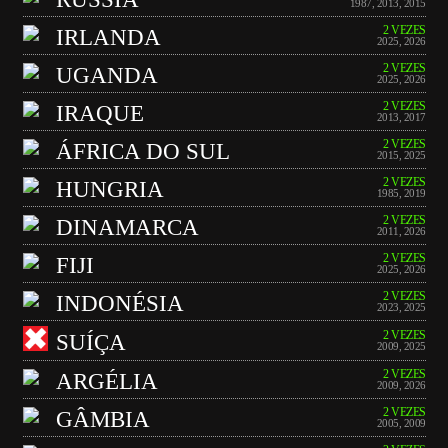
1987
,
2013
,
2015
2 VEZES
IRLANDA
2025
,
2026
2 VEZES
UGANDA
2025
,
2026
2 VEZES
IRAQUE
2013
,
2017
2 VEZES
ÁFRICA DO SUL
2015
,
2025
2 VEZES
HUNGRIA
1985
,
2019
2 VEZES
DINAMARCA
2011
,
2026
2 VEZES
FIJI
2025
,
2026
2 VEZES
INDONÉSIA
2023
,
2025
2 VEZES
SUÍÇA
2009
,
2025
2 VEZES
ARGÉLIA
2009
,
2026
2 VEZES
GÂMBIA
2005
,
2009