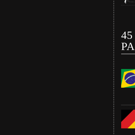
45
PA