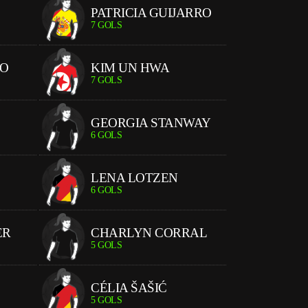
O
PATRICIA GUIJARRO
7 GOLS
KO
KIM UN HWA
7 GOLS
GEORGIA STANWAY
6 GOLS
LENA LOTZEN
6 GOLS
ER
CHARLYN CORRAL
5 GOLS
CÉLIA ŠAŠIĆ
5 GOLS