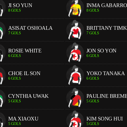
JI SO YUN
INMA GABARR
8 GOLS
8 GOLS
ASISAT OSHOALA
BRITTANY TIM
7 GOLS
7 GOLS
ROSIE WHITE
JON SO YON
6 GOLS
6 GOLS
CHOE IL SON
YOKO TANAKA
6 GOLS
6 GOLS
CYNTHIA UWAK
PAULINE BREM
5 GOLS
5 GOLS
MA XIAOXU
KIM SONG HUI
5 GOLS
5 GOLS