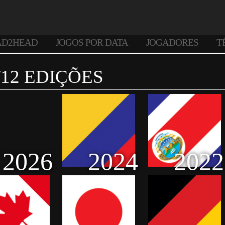
AD2HEAD
JOGOS POR DATA
JOGADORES
T
/12 EDIÇÕES
2026
2024
2022