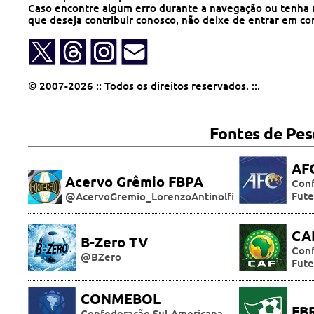
Caso encontre algum erro durante a navegação ou tenha 
que deseja contribuir conosco, não deixe de entrar em co
© 2007-2026 :: Todos os direitos reservados. ::.
Fontes de Pesq
AF
Acervo Grêmio FBPA
Conf
Fute
@AcervoGremio_LorenzoAntinolfi
CA
B-Zero TV
Conf
@BZero
Fute
CONMEBOL
FB
Confederação Sul-Americana