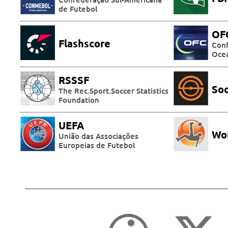
de Futebol
OF
Flashscore
Conf
Oce
RSSSF
So
The Rec.Sport.Soccer Statistics
Foundation
UEFA
Wor
União das Associações
Europeias de Futebol